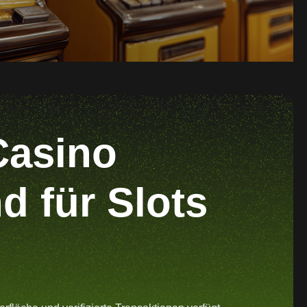
Casino
d für Slots