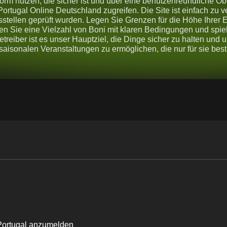
rm nutzen, die sicher ist und über eine benutzerfreundliche Obe
ortugal Online Deutschland zugreifen. Die Site ist einfach zu 
stellen geprüft wurden. Legen Sie Grenzen für die Höhe Ihrer E
n Sie eine Vielzahl von Boni mit klaren Bedingungen und spiele
treiber ist es unser Hauptziel, die Dinge sicher zu halten und u
aisonalen Veranstaltungen zu ermöglichen, die nur für sie best
 Portugal anzumelden