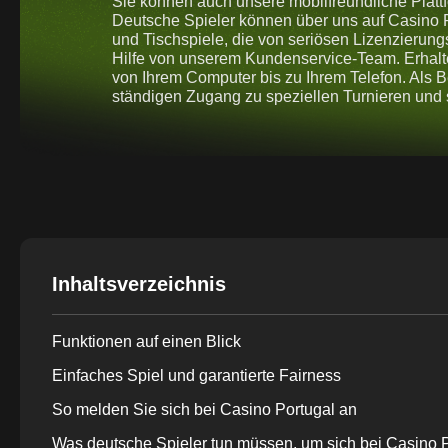
Sie können auch unsere mobilfreundliche Plattfo
Deutsche Spieler können über uns auf Casino P
und Tischspiele, die von seriösen Lizenzierungs
Hilfe von unserem Kundenservice-Team. Erhalte
von Ihrem Computer bis zu Ihrem Telefon. Als Be
ständigen Zugang zu speziellen Turnieren und s
Inhaltsverzeichnis
Funktionen auf einen Blick
Einfaches Spiel und garantierte Fairness
So melden Sie sich bei Casino Portugal an
Was deutsche Spieler tun müssen, um sich bei Casino