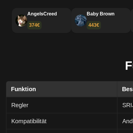
Erweiterte Maßnahmen zum Spielerschutz
Maximus
AngelsCreed
Grenzen, Risikokontrolle und eine 18+-Richtlinie für ve
349€
374€
So finden Sie die beste Online-Glücksspielseite für Fan
Wichtige Dinge, die Sie bei der Auswahl eines Spiels b
F
Funktion
Bes
Regler
SRI
Kompatibilität
And