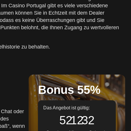
 Im Casino Portugal gibt es viele verschiedene
äumen können Sie in Echtzeit mit dem Dealer
 sodass es keine Überraschungen gibt und Sie
-Punkten belohnt, die Ihnen Zugang zu wertvolleren
lhistorie zu behalten.
Bonus 55%
Das Angebot ist gültig:
 Chat oder
52
12
30
edes
paß“, wenn