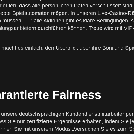
deuten, dass alle persönlichen Daten verschlüsselt sind.
eliebte Spielautomaten mögen. In unseren Live-Casino-R
n müssen. Für alle Aktionen gibt es klare Bedingungen,
hlungsanbietern durchführen können. Treue wird mit VIP
er macht es einfach, den Überblick über ihre Boni und Spie
rantierte Fairness
d unsere deutschsprachigen Kundendienstmitarbeiter per
ass Sie nur zertifizierte Ergebnisse erhalten, indem Sie j
eginnen Sie mit unserem Modus „Versuchen Sie es zum S