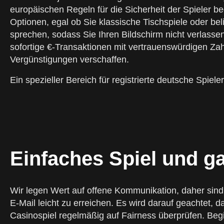
europäischen Regeln für die Sicherheit der Spieler be
Optionen, egal ob Sie klassische Tischspiele oder b
sprechen, sodass Sie Ihren Bildschirm nicht verlasse
sofortige €-Transaktionen mit vertrauenswürdigen Za
Vergünstigungen verschaffen.
Ein spezieller Bereich für registrierte deutsche Spiel
Einfaches Spiel und ga
Wir legen Wert auf offene Kommunikation, daher sin
E-Mail leicht zu erreichen. Es wird darauf geachtet, d
Casinospiel regelmäßig auf Fairness überprüfen. B